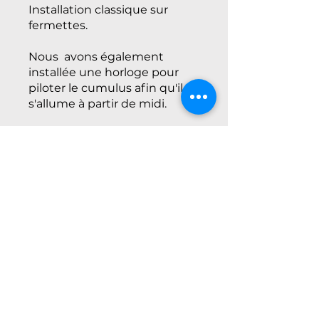
Installation classique sur
fermettes.
Nous avons également
installée une horloge pour
piloter le cumulus afin qu'il
s'allume à partir de midi.
Votre projet à
Mondonville
Vous avez un projet de
panneaux solaires à
Mondonville ou
Cornebarrieu? Contactez-
nous via ce
formulaire
et