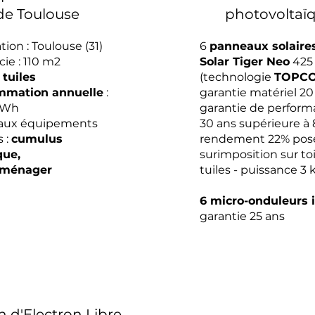
de Toulouse
photovoltaï
tion : Toulouse (31)
6
panneaux solaire
cie : 110 m2
Solar Tiger Neo
425
 tuiles
(technologie
TOPC
mation annuelle
:
garantie matériel 20
kWh
garantie de perform
paux équipements
30 ans supérieure à 
s :
cumulus
rendement 22% pos
que,
surimposition sur to
oménager
tuiles - puissance 3
6 micro-onduleurs 
garantie 25 ans
n d'Electron Libre