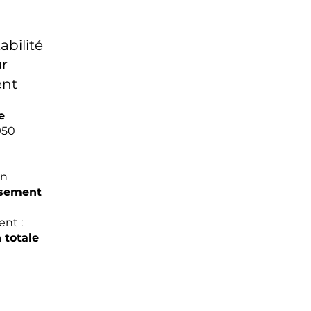
abilité
ur
ent
e
950
an
ssement
nt :
totale