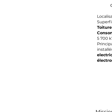
Localisa
Superfi
Toiture
Consom
5 700 
Princi
installé
electri
électr
Missio