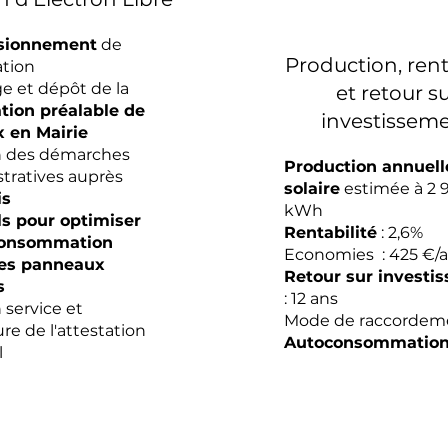
sionnement
de
Production, rent
lation
e et dépôt de la
et retour s
tion préalable de
investissem
x en Mairie
n des démarches
Production annuell
tratives auprès
solaire
estimée à 2 
is
kWh
ls pour optimiser
Rentabilité
: 2,6%
consommation
Economies : 425 €/
es panneaux
Retour sur investi
s
: 12 ans
 service et
Mode de raccordeme
ure de l'attestation
Autoconsommation 
l