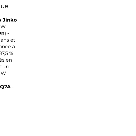
que
s Jinko
 W
On
) -
 ans et
ance à
87,5 %
és en
iture
 kW
iQ7A
-