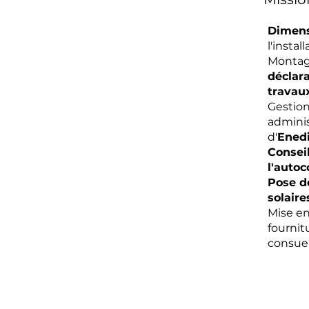
Dimen
l'instal
Montag
déclara
travau
Gestio
adminis
d'
Ened
Consei
l'auto
Pose d
solaire
Mise en
fournit
consue