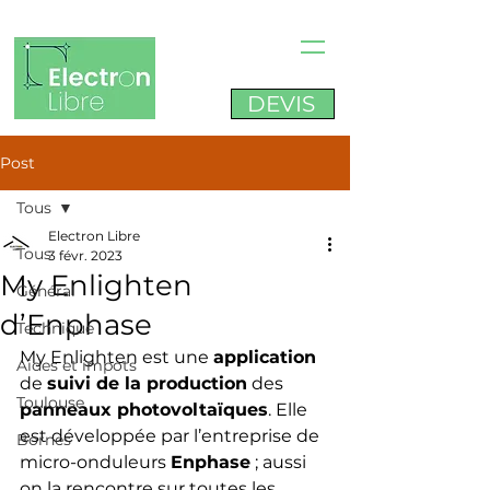
DEVIS
Post
Tous
Electron Libre
Tous
3 févr. 2023
My Enlighten
Général
d’Enphase
Technique
My Enlighten est une 
application
Aides et impots
de 
suivi de la production
 des 
Toulouse
panneaux photovoltaïques
. Elle 
est développée par l’entreprise de 
Bornes
micro-onduleurs 
Enphase
 ; aussi 
on la rencontre sur toutes les 