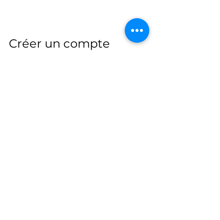
Créer un compte 
Enlighten
C’est votre 
installateur
 qui se 
charge de créer un compte. Vous 
n’aurez plus qu’à 
télécharger
l’application sur ordinateur ou 
téléphone. Il vous fournira les 
codes
 pour y accéder.
photovoltaïque
photovoltaique
micro-onduleur
autoconsommation
panneau solaire
production
consommation
panneaux
panneau
Enphase
fonctionnement
MyEnlighten
enlighten
suivi
installateur
alertes
Envoy
passerelle
utilisation
défaillance