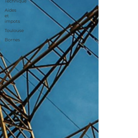
Technique
Aides
et
impots
Toulouse
Bornes