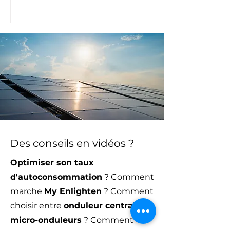
comme un levier d’optimisation
de l’autoconsommation. Pourtant,
leur efficacité réelle est très
limitée. Découvrez pourquoi elles
ne sont pas la solution miracle
qu’on vous promet.
Des conseils en vidéos ?
Optimiser son taux
d'autoconsommation
? Comment
marche
My Enlighten
? Comment
choisir entre
onduleur central
et