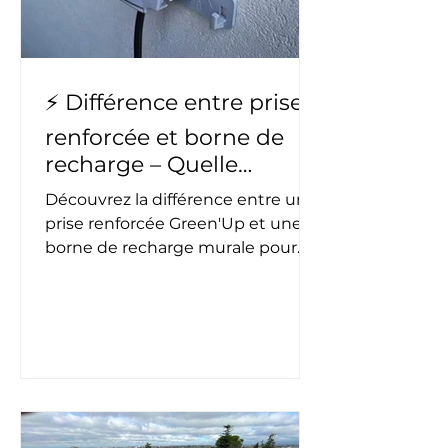
batterie… chaque solution doit
être simulée
⚡ Différence entre prise
renforcée et borne de
recharge – Quelle
solution choisir ?
Découvrez la différence entre une
prise renforcée Green'Up et une
borne de recharge murale pour
voiture électrique. Puissance,
temps de charge, sécurité :
Electron Libre vous aide à choisir la
solution adaptée à vos besoins à
Toulouse et dans sa région. Que
vous rouliez peu ou que vous