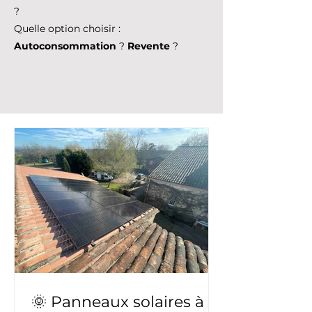
solaires
augmentera la
valeur de mon
bien
? Améliorera sa note dans le
DPE
?
Quelle option choisir :
Autoconsommation
?
Revente
?