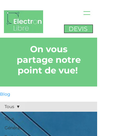
DEVIS
On vous
partage notre
point de vue!
Blog
Tous
Tous
Général