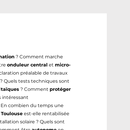
mation
? Comment marche
tre
onduleur central
et
micro-
aration préalable de travaux
 ? Quels tests techniques sont
ltaïques
? Comment
protéger
s intéressant
 En combien du temps une
à Toulouse
est-elle rentabilisée
tallation solaire ? Quels sont
omment être
autonome
en