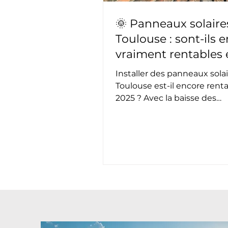
🌞 Panneaux solaire
Toulouse : sont-ils 
vraiment rentables 
2025 ? ?
Installer des panneaux solai
Toulouse est-il encore rent
2025 ? Avec la baisse des
subventions, un tarif de ra
avantageux et la possible
diminution du prix de l’électr
question mérite d’être posé
rentabilité du photovoltaïq
dépend désormais d’un seul
: votre capacité à maximise
l’autoconsommation. Sous-
dimensionnement, pilotag
intelligent des consommati