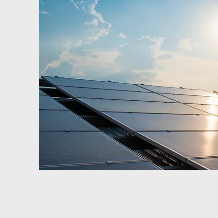
domotique, borne de recha
batterie… chaque solution d
simulée