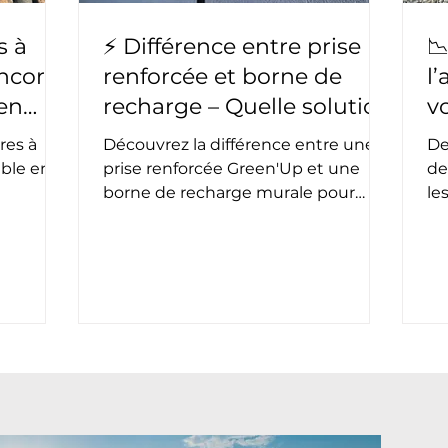
s à
⚡ Différence entre prise

encore
renforcée et borne de
l
en
recharge – Quelle solution
v
choisir ?
d
res à
Découvrez la différence entre une
De
able en
prise renforcée Green'Up et une
de
borne de recharge murale pour
le
chat peu
voiture électrique. Puissance,
so
temps de charge, sécurité : Electron
le
icité, la
Libre vous aide à choisir la solution
l’
e. La
adaptée à vos besoins à Toulouse et
ef
ue
dans sa région. Que vous rouliez
Dé
 facteur
peu ou que vous utilisiez
pa
r
quotidiennement votre véhicule
pr
électrique, cet article vous guide
e
dans votre projet d'installation.
ons,