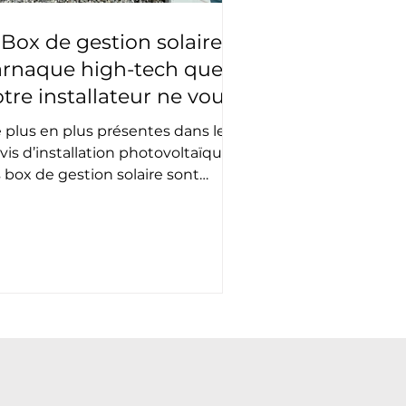
Box de gestion solaire :
’arnaque high-tech que
otre installateur ne vous
évoile pas
 plus en plus présentes dans les
vis d’installation photovoltaïque,
s box de gestion solaire sont
uvent présentées comme un
vier d’optimisation de
autoconsommation. Pourtant, leur
ficacité réelle est très limitée.
couvrez pourquoi elles ne sont
s la solution miracle qu’on vous
omet.