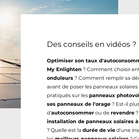
rge,
oit être
Des conseils en vidéos ?
Optimiser son taux d'autoconsom
My Enlighten
? Comment choisir en
onduleurs
? Comment remplir sa décl
avant de poser les panneaux solaires
pratiqués sur les
panneaux photovo
ses panneaux de l'orage
? Est-il plu
d'
autoconsommer
ou de
revendre
?
installation de panneaux solaires 
? Quelle est la
durée de vie
d'une ins
les
meilleurs panneaux solaires
? C