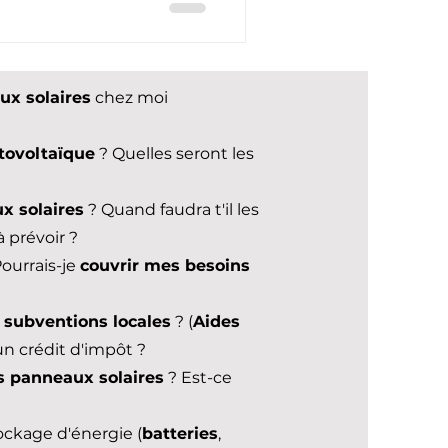
ux solaires
chez moi
otovoltaïque
? Quelles seront les
x solaires
? Quand faudra t'il les
 prévoir ?
ourrais-je
couvrir mes besoins
s
subventions locales
? (
Aides
l un crédit d'impôt ?
 panneaux solaires
? Est-ce
ckage d'énergie (
batteries
,