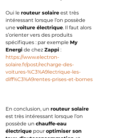
Oui le 
routeur solaire
 est très 
intéressant lorsque l’on possède 
une 
voiture électrique
. Il faut alors 
s’orienter vers des produits 
spécifiques : par exemple 
My 
Energi
 de chez 
Zappi
 : 
https://www.electron-
solaire.fr/post/recharge-des-
voitures-%C3%A9lectrique-les-
diff%C3%A9rentes-prises-et-bornes
En conclusion, un 
routeur solaire
est très intéressant lorsque l’on 
possède un 
chauffe-eau 
électrique
 pour 
optimiser son 