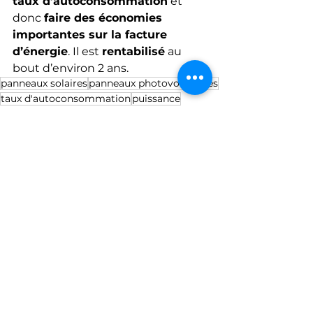
taux d’autoconsommation
 et 
donc 
faire des économies 
importantes sur la facture 
d’énergie
. Il est 
rentabilisé
 au 
bout d’environ 2 ans.
panneaux solaires
panneaux photovoltaïques
taux d'autoconsommation
puissance
heures creuses
voiture électrique
prix
fonctionnement
zappi
routeur solaire
délesteur de production
routeur de délestage
production photovoltaique
chauffe-eau électrique
économies
pince ampéremétrique
déplacer la consommation
appareil énergivore
my energi
rentabilisé
Technique