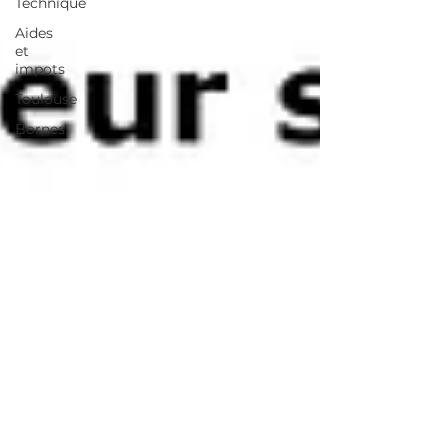
Technique
Aides
et
impots
Toulouse
Bornes